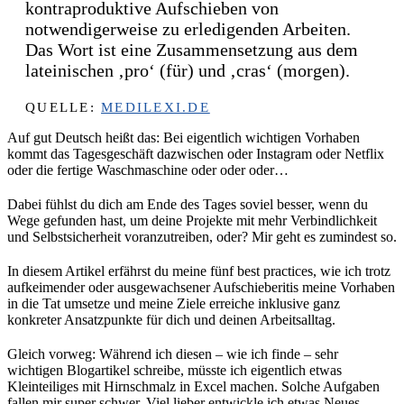
kontraproduktive Aufschieben von
notwendigerweise zu erledigenden Arbeiten.
Das Wort ist eine Zusammensetzung aus dem
lateinischen ‚pro‘ (für) und ‚cras‘ (morgen).
QUELLE:
MEDILEXI.DE
Auf gut Deutsch heißt das: Bei eigentlich wichtigen Vorhaben
kommt das Tagesgeschäft dazwischen oder Instagram oder Netflix
oder die fertige Waschmaschine oder oder oder…
Dabei fühlst du dich am Ende des Tages soviel besser, wenn du
Wege gefunden hast, um deine Projekte mit mehr Verbindlichkeit
und Selbstsicherheit voranzutreiben, oder? Mir geht es zumindest so.
In diesem Artikel erfährst du meine fünf best practices, wie ich trotz
aufkeimender oder ausgewachsener Aufschieberitis meine Vorhaben
in die Tat umsetze und meine Ziele erreiche inklusive ganz
konkreter Ansatzpunkte für dich und deinen Arbeitsalltag.
Gleich vorweg: Während ich diesen – wie ich finde – sehr
wichtigen Blogartikel schreibe, müsste ich eigentlich etwas
Kleinteiliges mit Hirnschmalz in Excel machen. Solche Aufgaben
fallen mir super schwer. Viel lieber entwickle ich etwas Neues.