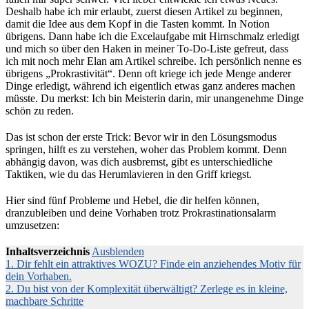
Deshalb habe ich mir erlaubt, zuerst diesen Artikel zu beginnen,
damit die Idee aus dem Kopf in die Tasten kommt. In Notion
übrigens. Dann habe ich die Excelaufgabe mit Hirnschmalz erledigt
und mich so über den Haken in meiner To-Do-Liste gefreut, dass
ich mit noch mehr Elan am Artikel schreibe. Ich persönlich nenne es
übrigens „Prokrastivität“. Denn oft kriege ich jede Menge anderer
Dinge erledigt, während ich eigentlich etwas ganz anderes machen
müsste. Du merkst: Ich bin Meisterin darin, mir unangenehme Dinge
schön zu reden.
Das ist schon der erste Trick: Bevor wir in den Lösungsmodus
springen, hilft es zu verstehen, woher das Problem kommt. Denn
abhängig davon, was dich ausbremst, gibt es unterschiedliche
Taktiken, wie du das Herumlavieren in den Griff kriegst.
Hier sind fünf Probleme und Hebel, die dir helfen können,
dranzubleiben und deine Vorhaben trotz Prokrastinationsalarm
umzusetzen:
Inhaltsverzeichnis
Ausblenden
1. Dir fehlt ein attraktives WOZU? Finde ein anziehendes Motiv für
dein Vorhaben.
2. Du bist von der Komplexität überwältigt? Zerlege es in kleine,
machbare Schritte