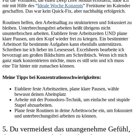
Für die Vorhaben, die einen Deep Dive Modus erfordern, habe ich
mir mit Hilfe des “
Ideale Woche Konzepts
” Freiräume im Kalender
geschaffen. Das war kein Quick-Fix, aber nachhaltig erfolgreich.
Routinen helfen, den Arbeitsalltag zu strukturieren und fokussiert zu
bleiben. Unterbrechungsfrei arbeiten heißt übrigens nicht
ununterbrochen arbeiten. Etabliere feste Arbeitszeiten UND plane
klare Pausen, um den Kopf wieder frei zu kriegen. Ein bestimmter
Arbeitsort für bestimmte Aufgaben kann ebenfalls unterstützen.
Schreiben tue ich lieber im Lesesessel. Excelsheets bearbeite ich
bevorzugt am großen Bildschirm am Schreibtisch. Wenn ich mich
ganz stark konzentrieren möchte, muss es still sein und ich muss
eine Tür hinter mir zumachen können.
Meine Tipps bei Konzentrationsschwierigkeiten:
Etabliere feste Arbeitszeiten, plane klare Pausen, wähle
bewusst deinen Abeitsplatz
Arbeite mit der Pomodoro-Technik, um einfache und stupide
Stapel abzuarbeiten.
Plane feste Routinen in deine Arbeitswoche ein, um fokussiert
und unterbrechungsfrei arbeiten zu können.
5. Du vermeidest das unangenehme Gefühl,