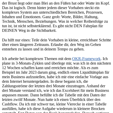
der Brust liegt oder man Blei an den Füßen hat oder Watte im Kopf.
Das ist logisch. Denn hinter jedem dieser Vorhaben steckt ein
komplexes System aus unterschiedlichen Bereichen, Prozessen,
Inhalten und Emotionen. Ganz grob: Worte, Bilder, Haltung,
Technik, Menschen, Beziehungen. Was in welcher Reihenfolge zu
tun ist, ist nicht selbsterklärend. Es gibt nicht DEN Fahrplan für
DEINEN Weg in die Sichtbarkeit.
Da hilft nur eines: Teile dein Vorhaben in kleine, erreichbare Schritte
über einen längeren Zeitraum. Erlaube dir, den Weg im Gehen
entstehen zu lassen und in deinem Tempo zu gehen.
Ich arbeite bei komplexen Themen mit dem
OKR-Framework
. Ich
plane in 3-Monats-Zyklen und überlege mir, was ich in den nächsten
12 Wochen schaffen kann und erreichen möchte. Als es zum
Beispiel im Jahr 2023 darum ging, endlich einen Liquiditätsplan für
mein Business aufzustellen, habe ich mir eine einfache Vorlage aus
dem Internet heruntergeladen. In diese begann ich, die
Zahlungsströme der letzten drei Monate einzutragen. Anhand der
drei Monate verstand ich, wie ich das Excelsheet für mein Business
anpassen musste. Dann befüllte ich die Tabelle mit den Daten der
letzten zwölf Monate. Nun hatte ich einen Überblick über den
Cashflow. Da ich mir schwer tue, kleine Vierecke in einer Tabelle
ausfüllen, habe ich diese Aufgabe wiederum in kleinere Brocken