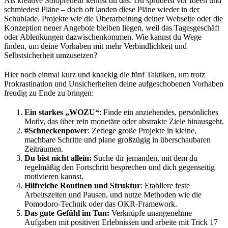
Als kreative Solopreneur kennst du das: Du sprudelst vor Ideen und
schmiedest Pläne – doch oft landen diese Pläne wieder in der
Schublade. Projekte wie die Überarbeitung deiner Webseite oder die
Konzeption neuer Angebote bleiben liegen, weil das Tagesgeschäft
oder Ablenkungen dazwischenkommen. Wie kannst du Wege
finden, um deine Vorhaben mit mehr Verbindlichkeit und
Selbstsicherheit umzusetzen?
Hier noch einmal kurz und knackig die fünf Taktiken, um trotz
Prokrastination und Unsicherheiten deine aufgeschobenen Vorhaben
freudig zu Ende zu bringen:
Ein starkes „WOZU“
: Finde ein anziehendes, persönliches
Motiv, das über rein monetäre oder abstrakte Ziele hinausgeht.
#Schneckenpower
: Zerlege große Projekte in kleine,
machbare Schritte und plane großzügig in überschaubaren
Zeiträumen.
Du bist nicht allein:
Suche dir jemanden, mit dem du
regelmäßig den Fortschritt besprechen und dich gegenseitig
motivieren kannst.
Hilfreiche Routinen und Struktur
: Etabliere feste
Arbeitszeiten und Pausen, und nutze Methoden wie die
Pomodoro-Technik oder das OKR-Framework.
Das gute Gefühl im Tun:
Verknüpfe unangenehme
Aufgaben mit positiven Erlebnissen und arbeite mit Trick 17