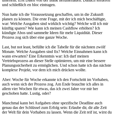
unterteilt. Erst Daten von der Bank herunterladen. Danach sortieren
und schließlich en bloc eintragen.
Nun hatte ich die Voraussetzung geschaffen, um in die Zukunft
planen zu können. Die erste Frage, mit der ich mich beschäftigte,
war: Welche Ausgaben sind wirklich wichtig? Welche will ich mir
künftig sparen? Wie kann ich meinen Cashflow erhöhen? Ich
kündigte Abos und sammelte Ideen für mehr Liquidität. Dieser
Prozess zog sich über eine ganze Woche.
Last, but not least, befüllte ich die Tabelle für die nächsten zwölf
Monate. Welche Ausgaben sind fix? Welche Einnahmen kann ich
wann erwarten? Eine Erkenntnis war: Ich darf meinen
Vertriebsprozess an dieser Stelle optimieren, um mir eine bessere
Planungssicherheit zu ermöglichen. Und schon hatte ich das nächste
komplexe Projekt, vor dem ich mich drücken wollte.
Aber: Woche für Woche erkannte ich den Fortschritt im Vorhaben,
auch wenn sich der Prozess zog. Am Ende brauchte ich alles in
allem vier Wochen für etwas, das ich zwei Jahre vor mir her
geschoben hatte. Lustig, oder?
Manchmal kann bei Aufgaben ohne spezifische Deadline auch
genau das der Schlüssel zum Erfolg sein: Erlaube dir, dir alle Zeit
der Welt für dein Vorhaben zu lassen. Wenn die Zeit reif ist, wirst du