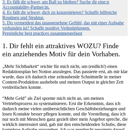
3. Es fällt dir schwer, am Ball zu bleiben? Suche dir eine:n
Accountability-Partner:in.
4. Es fällt dir schwer, dich zu konzentrieren? Schaffe hilfreiche
Routinen und Struktur.
5. Du vermeidest das unangenehme Gefühl, das mit einer Aufgabe
verbunden ist? Schaffe positive Verknüpfungen.
Persönliche best practices zusammengefasst
1. Dir fehlt ein attraktives WOZU? Finde
ein anziehendes Motiv für dein Vorhaben.
„Mehr Sichtbarkeit“ reichte für mich nicht, um (endlich!) einen
Redaktionsplan bei Notion anzulegen. Das passierte erst, als mir klar
wurde, dass ich dadurch eine zeitraubende Schnittstelle in meiner
Content-Produktion aushebeln und meinen Output in gleicher Zeit
verdreifachen konnte.
“Mehr Geld” als Ziel spornte mich nicht an, um meinen
Vertriebsprozess zu systematisieren. Erst die Erkenntnis, dass ich
dadurch meine vielen unübersichtlichen Geschäftsbeziehungen und
losen Kontakte besser pflegen konnte, und die Vorstellung, dass ich
nur noch mit Menschen ganz gezielt über mein Angebot spreche, die
wirklich interessiert sind, gab mir den entscheidenden Schubs, diese
komplexe Aufgabe anzugehen. Ich war regelrecht neugierig darauf,