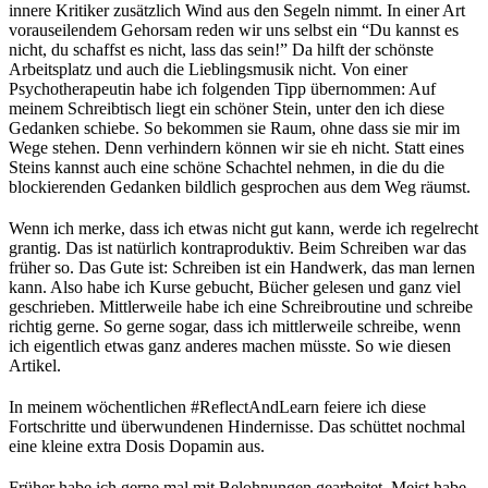
innere Kritiker zusätzlich Wind aus den Segeln nimmt. In einer Art
vorauseilendem Gehorsam reden wir uns selbst ein “Du kannst es
nicht, du schaffst es nicht, lass das sein!” Da hilft der schönste
Arbeitsplatz und auch die Lieblingsmusik nicht. Von einer
Psychotherapeutin habe ich folgenden Tipp übernommen: Auf
meinem Schreibtisch liegt ein schöner Stein, unter den ich diese
Gedanken schiebe. So bekommen sie Raum, ohne dass sie mir im
Wege stehen. Denn verhindern können wir sie eh nicht. Statt eines
Steins kannst auch eine schöne Schachtel nehmen, in die du die
blockierenden Gedanken bildlich gesprochen aus dem Weg räumst.
Wenn ich merke, dass ich etwas nicht gut kann, werde ich regelrecht
grantig. Das ist natürlich kontraproduktiv. Beim Schreiben war das
früher so. Das Gute ist: Schreiben ist ein Handwerk, das man lernen
kann. Also habe ich Kurse gebucht, Bücher gelesen und ganz viel
geschrieben. Mittlerweile habe ich eine Schreibroutine und schreibe
richtig gerne. So gerne sogar, dass ich mittlerweile schreibe, wenn
ich eigentlich etwas ganz anderes machen müsste. So wie diesen
Artikel.
In meinem wöchentlichen #ReflectAndLearn feiere ich diese
Fortschritte und überwundenen Hindernisse. Das schüttet nochmal
eine kleine extra Dosis Dopamin aus.
Früher habe ich gerne mal mit Belohnungen gearbeitet. Meist habe