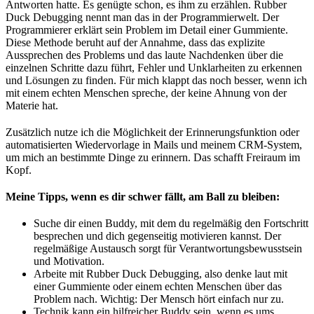
Antworten hatte. Es genügte schon, es ihm zu erzählen. Rubber
Duck Debugging nennt man das in der Programmierwelt. Der
Programmierer erklärt sein Problem im Detail einer Gummiente.
Diese Methode beruht auf der Annahme, dass das explizite
Aussprechen des Problems und das laute Nachdenken über die
einzelnen Schritte dazu führt, Fehler und Unklarheiten zu erkennen
und Lösungen zu finden. Für mich klappt das noch besser, wenn ich
mit einem echten Menschen spreche, der keine Ahnung von der
Materie hat.
Zusätzlich nutze ich die Möglichkeit der Erinnerungsfunktion oder
automatisierten Wiedervorlage in Mails und meinem CRM-System,
um mich an bestimmte Dinge zu erinnern. Das schafft Freiraum im
Kopf.
Meine Tipps, wenn es dir schwer fällt, am Ball zu bleiben:
Suche dir einen Buddy, mit dem du regelmäßig den Fortschritt
besprechen und dich gegenseitig motivieren kannst. Der
regelmäßige Austausch sorgt für Verantwortungsbewusstsein
und Motivation.
Arbeite mit Rubber Duck Debugging, also denke laut mit
einer Gummiente oder einem echten Menschen über das
Problem nach. Wichtig: Der Mensch hört einfach nur zu.
Technik kann ein hilfreicher Buddy sein, wenn es ums