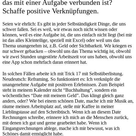
das mit einer Aufgabe verbunden ist?
Schaffe positive Verknüpfungen.
Seien wir ehrlich: Es gibt in jeder Selbständigkeit Dinge, die uns
schwer fallen. Sei es weil, wir etwas noch nicht wissen oder
können, weil es eine Aufgabe ist, die uns einfach nicht liegt (bei mir
ist das alles Kleinteilige, speziell mit Excel) oder weil uns das
Thema unangenehm ist, z.B. Geld oder Sichtbarkeit. Wir kriegen es
nur schwer gebacken – obwohl uns das Thema wichtig ist, obwohl
wir zwei Stunden ungestörte Arbeitszeit vor uns haben, obwohl uns
eine App schon mehrfach daran erinnert hat.
In solchen Fällen arbeite ich mit Trick 17 mit Selbstüberlistung.
Neudeutsch: Reframing. So funktioniert es: Ich verknüpfe die
unangenehme Aufgabe mit positiven Erlebnissen. Zum Beispiel
steht in meinem Kalender nicht “Buchhaltung”, sondern ein
wöchentliches “Date mit meinem Geld”. Das klingt gleich ganz
anders, oder? Wie bei einem schönen Date, mache ich mir Musik an,
räume meinen Arbeitsplatz auf, stelle mir Kaffee in meiner
Lieblingstasse auf den Schreibtisch. Wenn ich an diesem Date
Rechnungen schreibe, erinnere ich mich an die Menschen zurück,
mit denen ich gut und gerne gearbeitet habe. Wenn ich
Eingangsrechnungen ablege, mache ich mir bewusst, was ich
Schönes damit ermöglicht habe.