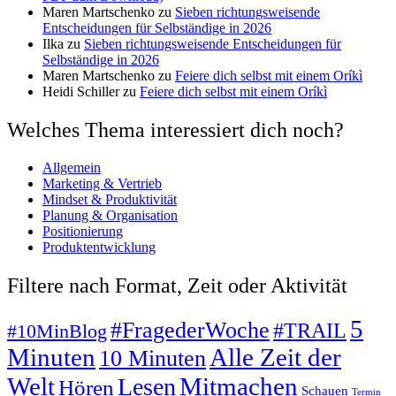
Maren Martschenko
zu
Sieben richtungsweisende
Entscheidungen für Selbständige in 2026
Ilka
zu
Sieben richtungsweisende Entscheidungen für
Selbständige in 2026
Maren Martschenko
zu
Feiere dich selbst mit einem Oríkì
Heidi Schiller
zu
Feiere dich selbst mit einem Oríkì
Welches Thema interessiert dich noch?
Allgemein
Marketing & Vertrieb
Mindset & Produktivität
Planung & Organisation
Positionierung
Produktentwicklung
Filtere nach Format, Zeit oder Aktivität
5
#FragederWoche
#TRAIL
#10MinBlog
Minuten
Alle Zeit der
10 Minuten
Mitmachen
Welt
Lesen
Hören
Schauen
Termin