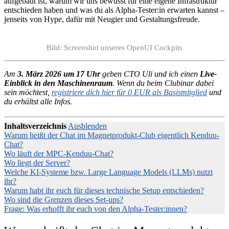
aufgebaut ist, warum wir uns bewusst für eine eigene Infrastruktur
entschieden haben und was du als Alpha-Tester:in erwarten kannst –
jenseits von Hype, dafür mit Neugier und Gestaltungsfreude.
Bild: Screenshot unseres OpenUI Cockpits
Am
3. März 2026 um 17 Uhr
geben CTO Uli und ich einen
Live-
Einblick in den Maschinenraum
. Wenn du beim Clubinar dabei
sein möchtest,
registriere dich hier für 0 EUR als Basismitglied
und
du erhältst alle Infos.
Inhaltsverzeichnis
Ausblenden
Warum heißt der Chat im Magnetprodukt-Club eigentlich Kenduu-
Chat?
Wo läuft der MPC-Kenduu-Chat?
Wo liegt der Server?
Welche KI-Systeme bzw. Large Language Models (LLMs) nutzt
ihr?
Warum habt ihr euch für dieses technische Setup entschieden?
Wo sind die Grenzen dieses Set-ups?
Frage: Was erhofft ihr euch von den Alpha-Tester:innen?