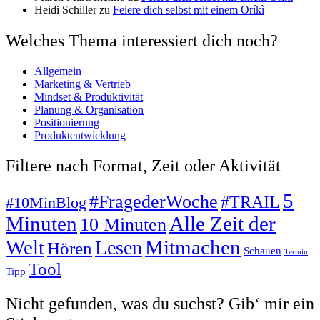
Heidi Schiller
zu
Feiere dich selbst mit einem Oríkì
Welches Thema interessiert dich noch?
Allgemein
Marketing & Vertrieb
Mindset & Produktivität
Planung & Organisation
Positionierung
Produktentwicklung
Filtere nach Format, Zeit oder Aktivität
5
#FragederWoche
#TRAIL
#10MinBlog
Minuten
Alle Zeit der
10 Minuten
Mitmachen
Welt
Lesen
Hören
Schauen
Termin
Tool
Tipp
Nicht gefunden, was du suchst? Gib‘ mir ein